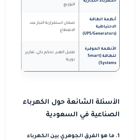
الكهرباء التجارية
التوزيع
الفنادق، ا
أنظمة الطاقة
غرف السير
ضمان استمرارية التيار عند
الاحتياطية
المستشفي
الانقطاع
(UPS/Generators)
الإنتاج ال
الأنظمة الموفرة
تقليل الهدر، تحكم ذكي، تقارير
المصانع ال
للطاقة (Smart
دورية
والمنشآت 
Systems)
الأسئلة الشائعة حول الكهرباء
الصناعية في السعودية
1. ما هو الفرق الجوهري بين الكهرباء