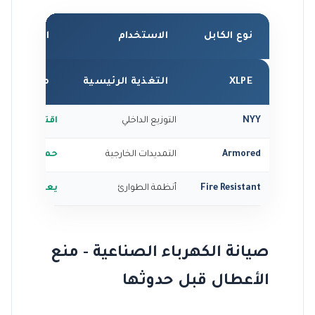
نوع الكابل
الاستخدام
المميزات
XLPE
التغذية الرئيسية
مقاوم للحر
NYY
التوزيع الداخلي
اقتصادي، سه
Armored
التمديدات الخارجية
حماية ميكاني
Fire Resistant
أنظمة الطوارئ
يعمل أثناء ال
صيانة الكهرباء الصناعية - منع
الأعطال قبل حدوثها