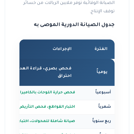
الصيانة الوقائية توفر ملايين الريالات من خسائر
توقف الإنتاج.
جدول الصيانة الدورية الموصى به
الفترة
الإجراءات
فحص بصري، قراءة العدادات، التأك
يومياً
احتراق
أسبوعياً
فحص حرارة اللوحات بالكاميرا الحرارية، ت
شهرياً
اختبار القواطع، فحص التأريض، تنظيف ا
ربع سنوياً
صيانة شاملة للمحولات، اختبار العوازل