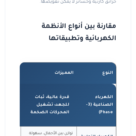
حرائق كارثية وخسائر لا يمكن تعويضها.
مقارنة بين أنواع الأنظمة
الكهربائية وتطبيقاتها
النوع
المميزات
الاستخدا
المصان
الكهرباء
قدرة عالية، ثبات
الورش 
الصناعية (3-
للجهد، تشغيل
محطات
Phase)
المحركات الضخمة
التحلي
توازن بين الأحمال، سهولة
المجمعات ا