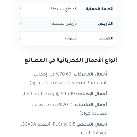
أنظمة الحماية
قواطع بسيطة
لوحات MDB، ACB، VCB
التأريض
تأريض مبسط
شبكة تأري
الصيانة
سنوية
شهرية/أسب
أنواع الأحمال الكهربائية في المصانع
أحمال المحركات:
60-70% من إجمالي
الاستهلاك (مضخات، ضاغطات، سيور)
أحمال الإضاءة:
10-15% (إنارة صناعية LED)
أحمال التكييف:
15-20% (تبريد، تهوية،
معالجة هواء)
أحمال التحكم:
5-10% (PLC، أنظمة SCADA،
أجهزة قياس)