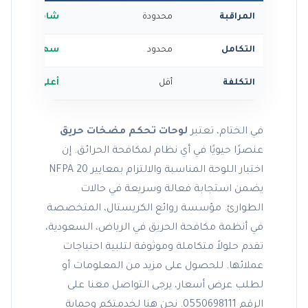
المراقبة
محدودة
شاملة مع بيان
التكامل
محدود
سهولة التكام
التكلفة
أقل
أعلى
في الختام، تعتبر
لوحات تحكم مضخات حريق
عنصرًا حيويًا في أي نظام لمكافحة الحرائق. إن
اختيار اللوحة المناسبة والالتزام بمعايير NFPA 20
يضمن استجابة فعالة وسريعة في حالات
الطوارئ. مؤسسة روائع الكريستال، المتخصصة
في أنظمة مكافحة الحريق في الرياض، السعودية،
تقدم حلولاً متكاملة وموثوقة لتلبية احتياجات
عملائها. للحصول على مزيد من المعلومات أو
لطلب عرض أسعار، يرجى التواصل معنا على
الرقم 0550698111. نحن هنا لخدمتكم وحماية