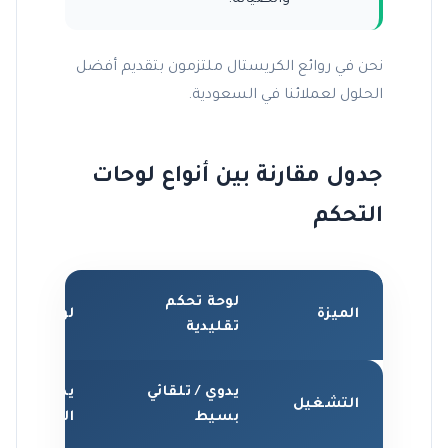
نحن في روائع الكريستال ملتزمون بتقديم أفضل
الحلول لعملائنا في السعودية.
جدول مقارنة بين أنواع لوحات
التحكم
لوحة تحكم
الميزة
لوحة تحكم 
تقليدية
يدوي / تلقائي
يدوي / تلق
التشغيل
بسيط
السرعة