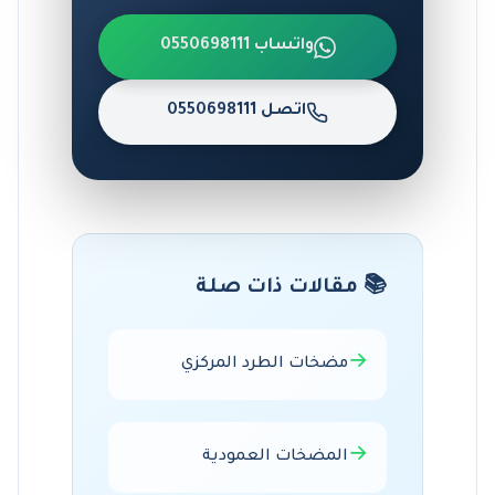
واتساب 0550698111
اتصل 0550698111
📚 مقالات ذات صلة
→
مضخات الطرد المركزي
→
المضخات العمودية