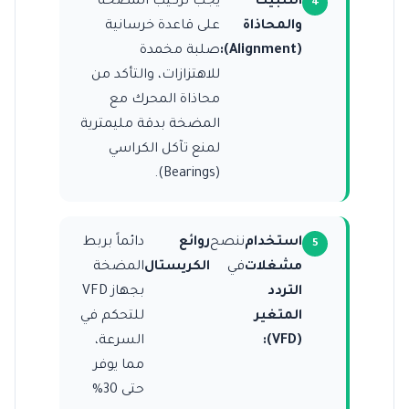
التثبيت
يجب تركيب المضخة
والمحاذاة
على قاعدة خرسانية
(Alignment):
صلبة مخمدة
للاهتزازات، والتأكد من
محاذاة المحرك مع
المضخة بدقة مليمترية
لمنع تآكل الكراسي
(Bearings).
استخدام
ننصح
روائع
دائماً بربط
مشغلات
في
الكريستال
المضخة
التردد
بجهاز VFD
المتغير
للتحكم في
(VFD):
السرعة،
مما يوفر
حتى 30%