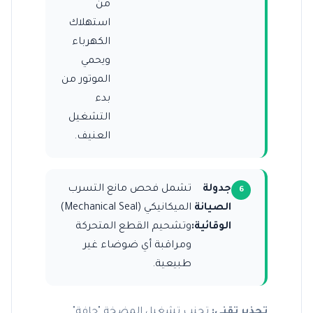
من
استهلاك
الكهرباء
ويحمي
الموتور من
بدء
التشغيل
العنيف.
جدولة
تشمل فحص مانع التسرب
الصيانة
الميكانيكي (Mechanical Seal)
الوقائية:
وتشحيم القطع المتحركة
ومراقبة أي ضوضاء غير
طبيعية.
تحذير تقني:
تجنب تشغيل المضخة "جافة"