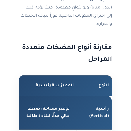
(بدون مياه) ولو لثوانٍ معدودة، حيث يؤدي ذلك
إلى احتراق المكونات الداخلية فوراً نتيجة الاحتكاك
والحرارة.
مقارنة أنواع المضخات متعددة
المراحل
النوع
المميزات الرئيسية
أبرز الا
المبان
رأسية
توفير مساحة، ضغط
الشاه
(Vertical)
عالي جداً، كفاءة طاقة
أنظمة 