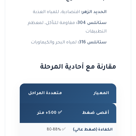
الحديد الزهر:
اقتصادية، للمياه العذبة
ستانلس 304:
مقاومة للتآكل، لمعظم
التطبيقات
ستانلس 316:
لمياه البحر والكيماويات
مقارنة مع أحادية المرحلة
المعيار
متعددة المراحل
أحادية 
أقصى ضغط
✅ 500+ متر
⚠️ ~100 متر
الكفاءة (ضغط عالي)
✅ 80-88%
⚠️ منخف