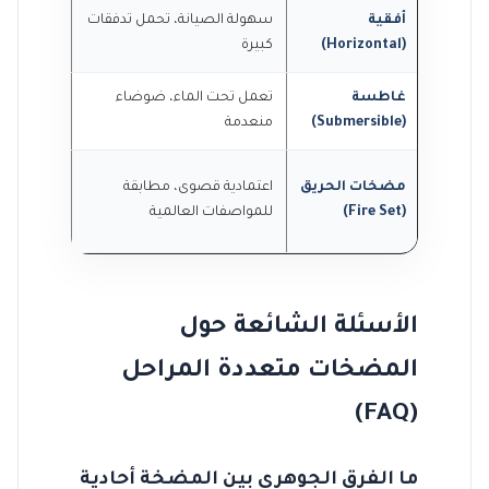
أفقية
سهولة الصيانة، تحمل تدفقات
الري الزرا
(Horizontal)
كبيرة
الكبرى
غاطسة
تعمل تحت الماء، ضوضاء
الآبار الارت
(Submersible)
منعدمة
الجوفية
مضخات الحريق
اعتمادية قصوى، مطابقة
مكافحة ال
(Fire Set)
للمواصفات العالمية
المولات 
الأسئلة الشائعة حول
المضخات متعددة المراحل
(FAQ)
ما الفرق الجوهري بين المضخة أحادية