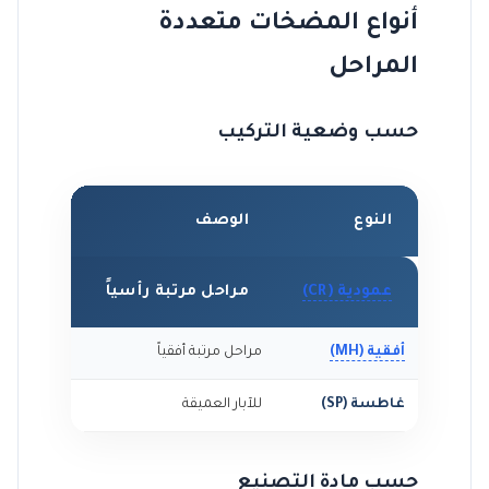
أنواع المضخات متعددة
المراحل
حسب وضعية التركيب
النوع
الوصف
الاستخد
عمودية (CR)
مراحل مرتبة رأسياً
تعزيز ض
أفقية (MH)
مراحل مرتبة أفقياً
محطات ال
غاطسة (SP)
للآبار العميقة
الآبار
حسب مادة التصنيع