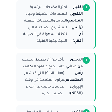
اختيار
اختر المضخات الرأسية
التكوين
للمساحات الضيقة ومياه
المناسب
التبريد، والمضخات الأفقية
(رأسي
للمشاريع الصناعية التي
أم
تتطلب سهولة في الصيانة
أفقي):
الميكانيكية الثقيلة.
التحقق
تأكد من أن ضغط السحب
من صافي
كافٍ لمنع ظاهرة التكهف
رأس
(Cavitation) التي قد تدمر
الامتصاص
مراوح المضخة في وقت
الإيجابي
قياسي، خاصة في أجواء
(NPSH):
الصيف الحارة.