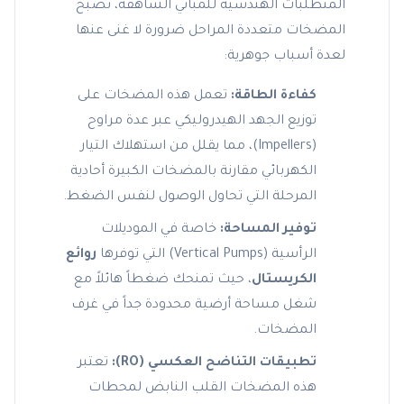
المتطلبات الهندسية للمباني الشاهقة، تصبح
المضخات متعددة المراحل ضرورة لا غنى عنها
لعدة أسباب جوهرية:
كفاءة الطاقة:
تعمل هذه المضخات على
توزيع الجهد الهيدروليكي عبر عدة مراوح
(Impellers)، مما يقلل من استهلاك التيار
الكهربائي مقارنة بالمضخات الكبيرة أحادية
المرحلة التي تحاول الوصول لنفس الضغط.
توفير المساحة:
خاصة في الموديلات
الرأسية (Vertical Pumps) التي توفرها
روائع
الكريستال
، حيث تمنحك ضغطاً هائلاً مع
شغل مساحة أرضية محدودة جداً في غرف
المضخات.
تطبيقات التناضح العكسي (RO):
تعتبر
هذه المضخات القلب النابض لمحطات