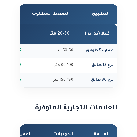
التطبيق
الضغط المطلوب
عدد المر
فيلا (دورين)
20-30 متر
2-3
عمارة 5 طوابق
50-60 متر
4-5
برج 15 طابق
80-100 متر
7-9
برج 30 طابق
150-180 متر
12-15
العلامات التجارية المتوفرة
العلامة
الموديلات
المميزات