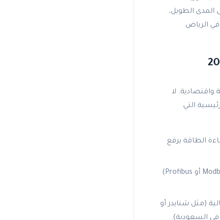
 المدى الطويل،
في الرياض
ية واقتصادية. لا
ئيسية التي
 المتغير (VFDs) لزيادة كفاءة الطاقة يرفع
الأنظمة التي تدعم بروتوكولات الاتصال الصناعي (مثل Modbus أو Profibus)
(Relays) ذات جودة عالية (مثل شنايدر أو