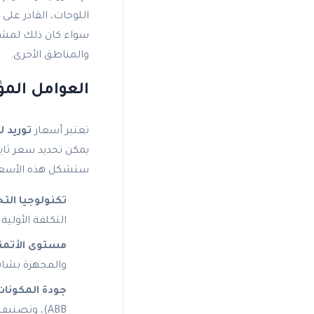
اللوحات، القادر عل
سواء كان ذلك لمشار
والمناطق الأخرى.
العوامل المؤث
تعتبر أسعار
توريد 
يمكن تحديد سعر ثاب
ستشكل هذه الأسعا
تكنولوجيا ال
التكلفة الأولي
مستوى الأتمتة
والمجهزة بشاشات HMI متقدمة تكون أعلى سعراً من ا
جودة المكونات 
ABB)، وتصنيف حماية (IP Rating) مناسب لبيئة التشغيل (خاصة في المناطق الحارة في السعودية).