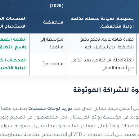
(2026)
بسيطة، صيانة سهلة، تكلفة
المضخات ال
منخفضة
أولية منخفضة.
الاستخدام ا
كفاءة طاقة عالية، تحكم دقيق
متوسطة إلى
أنظمة الضغط 
بالضغط، بدء تشغيل ناعم.
مرتفعة
واسع النطاق
أتمتة كاملة، مراقبة عن بعد، تكامل
المحطات الكب
مرتفعة جداً
مع أنظمة المباني.
البنية التحتية
ة للشراكة الموثوقة
ى أفضل قيمة مقابل المال عند
توريد لوحات مضخات
يتطلب فهماً ع
بالجودة. في مؤسسة روائع الكريستال، نحن متخصصون في تصميم وتوري
لمضخات وفقاً لأعلى المعايير العالمية والمحلية في السعودية. سواء 
حلول موفرة للطاقة تعتمد على أحدث تقنيات الـ VFD أو أنظمة تحكم متكامل