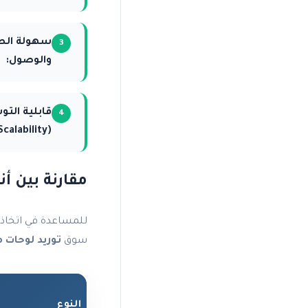
سهولة الص
والوصول:
قابلية الت
(Scalability):
مقارنة بين أ
للمساعدة في اتخاذ ا
سوق
توريد لوحات
النوع