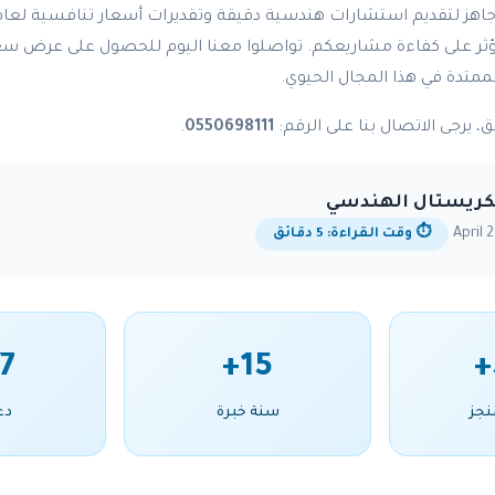
 تؤثر على كفاءة مشاريعكم. تواصلوا معنا اليوم للحصول على عر
ممتدة في هذا المجال الحيوي.
 يرجى الاتصال بنا على الرقم:
0550698111
.
لكريستال الهندسي
⏱️ وقت القراءة: 5 دقائق
7
15+
نجز
سنة خبرة
دع