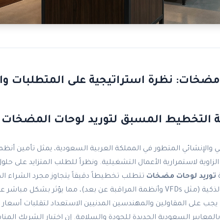
مضخات: نظرة استراتيجية على المتطلبات وا
ة التخطيط المسبق لتوريد لوحات المضخات
والإنشائي المتطور في المملكة العربية السعودية، يمثل تأمين أن
لزاوية لاستمرارية الأعمال التشغيلية. ونظراً للطلب المتزايد على حلول 
ة
توريد لوحات مضخات
تتطلب تخطيطاً دقيقاً يتجاوز مجرد الشراء ال
نحو تقنيات التحكم الذكية (مثل VFDs وأنظمة المراقبة عن بعد)، مما يؤثر بشكل
لمتوقع لعام 2026. يجب على المقاولين والمهندسين المدنيين الاستعداد لتقلبات أسعا
م بالمعايير السعودية الجديدة للجودة والسلامة. إن اختيار الشريك المن